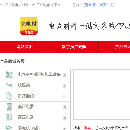
欢迎访问
电力材料一站式采购/配送平台
您好
！
[请登录]
[免费注册]
网站首页
数字推广云舱
产品专
产品商城
首页
电气材料/配件/加工设备
线缆类
断路器类
低压电器
高压电器
发电机（组）
搜索：
甬嘉
， 总共找到
5
个系列产品