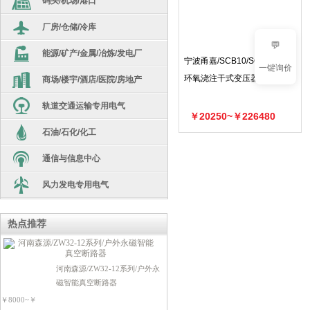
码头/机场/港口
汇流箱
劳保用品
厂房/仓储/冷库
高低压开关柜
逆变器
生产设备/机器人
💬
能源/矿产/金属/冶炼/发电厂
干式变压器
隔离变压器
光伏箱变
宁波甬嘉/SCB10/SC10系列/
一键询价
电源系统
环氧浇注干式变压器
商场/楼宇/酒店/医院/房地产
电炉变
油浸式变压器
非晶合金
库存现货
轨道交通运输专用电气
干式变压器
车载移动式变电站
高低压开关柜
环氧浇注干变
￥20250~￥226480
电工超市
石油/石化/化工
整流变压器
高低压开关柜
矿用隔爆变
箱变
电源电器类
配件
通信与信息中心
干式变压器
船用变
箱变
110kv级油变
断路器类
光伏/充电桩
风力发电专用电气
SG10干变
油浸式变压器
配电箱
断路器类
无功补偿类
风力发电站
非晶合金
高低压开关柜
断路器类
热点推荐
开关电器类
接触器类
高低压开关柜
S13油变
开关电器类
开关电器类
电机驱动类
电源电器类
河南森源/ZW32-12系列/户外永
接触器类
高低压开关柜
电源电器类
防雷灭火器类
磁智能真空断路器
可编程控制器
开关电器类
电机驱动类
￥8000~￥
电源电器类
电机驱动类