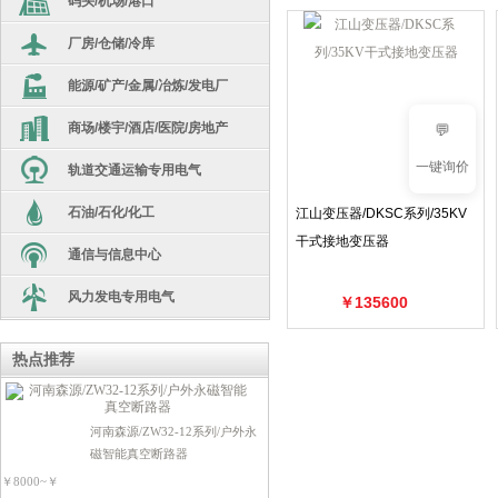
码头/机场/港口
汇流箱
劳保用品
厂房/仓储/冷库
高低压开关柜
逆变器
生产设备/机器人
能源/矿产/金属/冶炼/发电厂
干式变压器
隔离变压器
光伏箱变
电源系统
商场/楼宇/酒店/医院/房地产
电炉变
💬
油浸式变压器
非晶合金
库存现货
一键询价
轨道交通运输专用电气
干式变压器
车载移动式变电站
高低压开关柜
环氧浇注干变
电工超市
石油/石化/化工
整流变压器
江山变压器/DKSC系列/35KV
高低压开关柜
矿用隔爆变
箱变
电源电器类
配件
干式接地变压器
通信与信息中心
干式变压器
船用变
箱变
110kv级油变
断路器类
光伏/充电桩
风力发电专用电气
SG10干变
￥135600
油浸式变压器
配电箱
断路器类
无功补偿类
风力发电站
非晶合金
高低压开关柜
断路器类
热点推荐
开关电器类
接触器类
高低压开关柜
S13油变
开关电器类
开关电器类
电机驱动类
电源电器类
河南森源/ZW32-12系列/户外永
接触器类
高低压开关柜
电源电器类
防雷灭火器类
磁智能真空断路器
可编程控制器
开关电器类
电机驱动类
￥8000~￥
电源电器类
电机驱动类