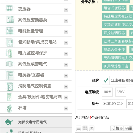
分类名称：
组合式变压器
变压器
特殊用途类变压器
高低压变频器类
变频调速用变流变压
电能质量管理
可控硅调压器
立体三角形卷铁芯
箱式移动/集成变电站
非晶合金干变
电力监控与保护
无励磁调压电力变
高低压成套电气
矿用隔爆型干变
电抗器/互感器
品牌
江山变压器(4)
消防电气控制装置
电压等级
10kV
35kV
金具/铁附件/输变电材料
型号
SCB10/SC10
S1
杆塔
总共找到
4
个系列产品
五金工具
光伏发电专用电气
价格
销量
耗材