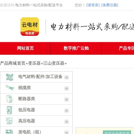
欢迎访问
电力材料一站式采购/配送平台
您好
！
[请登录]
[免费注册]
网站首页
数字推广云舱
产品专
产品商城
首页
»
变压器
»
江山变压器
»
电气材料/配件/加工设备
线缆类
断路器类
低压电器
高压电器
发电机（组）
非晶合金变压器