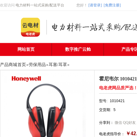
欢迎访问
电力材料一站式采购/配送平台
您好
！
[请登录]
[免费注册]
网站首页
数字推广云舱
产品专
产品商城
首页
»
劳保用品
»
耳塞/耳罩
»
霍尼韦尔 10104
电老虎网品质严选
型号:
1010421
交货期:
5
分享到：
微信
QQ好友
￥42
电老虎指导价：