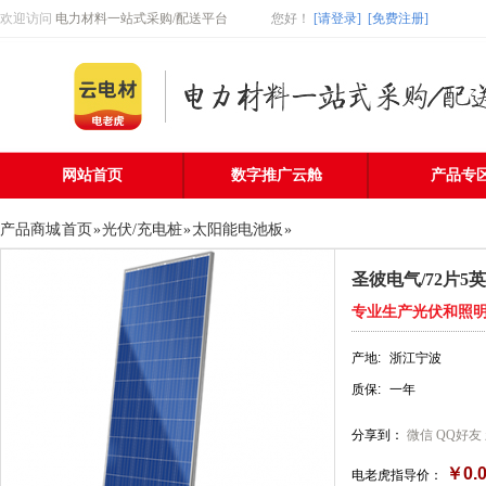
欢迎访问
电力材料一站式采购/配送平台
您好
！
[请登录]
[免费注册]
网站首页
数字推广云舱
产品专
产品商城
首页
»
光伏/充电桩
»
太阳能电池板
»
圣彼电气/72片
专业生产光伏和照
产地:
浙江宁波
质保:
一年
分享到：
微信
QQ好友
￥0.
电老虎指导价：