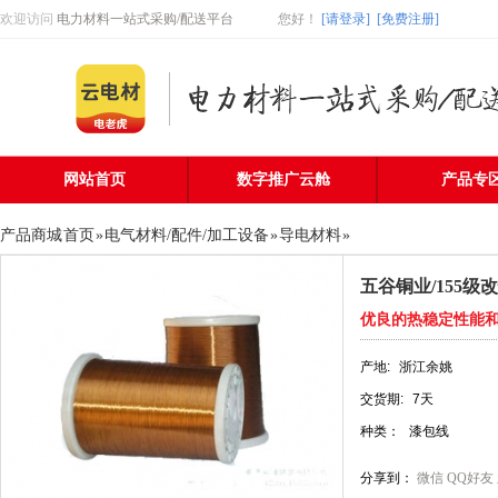
欢迎访问
电力材料一站式采购/配送平台
您好
！
[请登录]
[免费注册]
网站首页
数字推广云舱
产品专
产品商城
首页
»
电气材料/配件/加工设备
»
导电材料
»
五谷铜业/155
优良的热稳定性能和
产地:
浙江余姚
交货期:
7天
种类：
漆包线
分享到：
微信
QQ好友