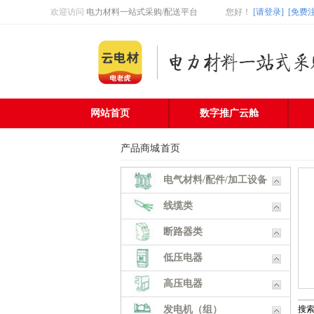
欢迎访问
电力材料一站式采购/配送平台
您好
！
[请登录]
[免费
网站首页
数字推广云舱
产品商城
首页
电气材料/配件/加工设备
线缆类
断路器类
低压电器
高压电器
发电机（组）
搜