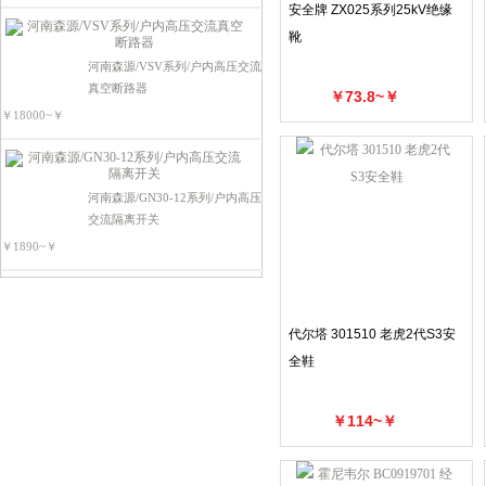
电源电器类
安全牌 ZX025系列25kV绝缘
可编程控制器
靴
河南森源/VSV系列/户内高压交流
真空断路器
￥73.8~￥
￥18000~￥
河南森源/GN30-12系列/户内高压
交流隔离开关
￥1890~￥
代尔塔 301510 老虎2代S3安
全鞋
￥114~￥