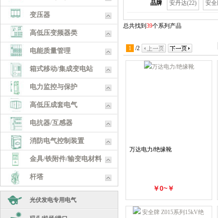
品牌
安丹达(22)
安全牌
变压器
总共找到
39
个系列产品
高低压变频器类
1
/
2
电能质量管理
箱式移动/集成变电站
电力监控与保护
高低压成套电气
电抗器/互感器
消防电气控制装置
万达电力/绝缘靴
金具/铁附件/输变电材料
杆塔
￥0~￥
五金工具
光伏发电专用电气
耗材