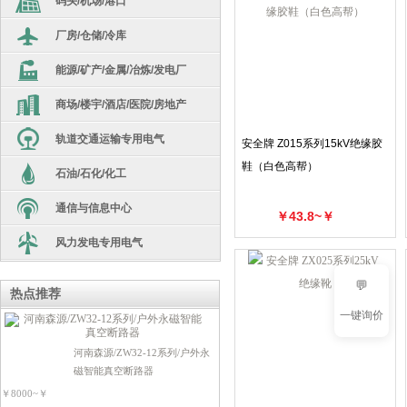
码头/机场/港口
汇流箱
劳保用品
厂房/仓储/冷库
高低压开关柜
逆变器
生产设备/机器人
能源/矿产/金属/冶炼/发电厂
干式变压器
隔离变压器
光伏箱变
电源系统
商场/楼宇/酒店/医院/房地产
电炉变
油浸式变压器
非晶合金
库存现货
轨道交通运输专用电气
干式变压器
车载移动式变电站
安全牌 Z015系列15kV绝缘胶
高低压开关柜
环氧浇注干变
电工超市
鞋（白色高帮）
石油/石化/化工
整流变压器
高低压开关柜
矿用隔爆变
箱变
电源电器类
配件
通信与信息中心
干式变压器
船用变
￥43.8~￥
箱变
110kv级油变
断路器类
光伏/充电桩
风力发电专用电气
SG10干变
油浸式变压器
配电箱
断路器类
无功补偿类
风力发电站
非晶合金
💬
高低压开关柜
断路器类
热点推荐
开关电器类
接触器类
一键询价
高低压开关柜
S13油变
开关电器类
开关电器类
电机驱动类
电源电器类
河南森源/ZW32-12系列/户外永
接触器类
高低压开关柜
电源电器类
防雷灭火器类
磁智能真空断路器
可编程控制器
开关电器类
电机驱动类
￥8000~￥
电源电器类
电机驱动类