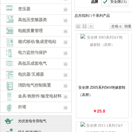
品牌
安全牌(11)
变压器
总共找到
11
个系列产品
高低压变频器类
价格
销量
电能质量管理
箱式移动/集成变电站
电力监控与保护
高低压成套电气
电抗器/互感器
消防电气控制装置
安全牌 Z005系列5kV绝缘胶鞋
（高帮）
金具/铁附件/输变电材料
杆塔
￥25.8
五金工具
光伏发电专用电气
耗材