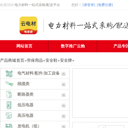
欢迎访问
电力材料一站式采购/配送平台
您好
！
[请登录]
[免费注册]
网站首页
数字推广云舱
产品专
产品商城
首页
»
劳保用品
»
安全鞋
»
安全牌
»
电气材料/配件/加工设备
线缆类
断路器类
低压电器
高压电器
发电机（组）