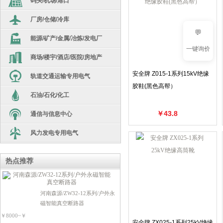
码头/机场/港口
汇流箱
劳保用品
厂房/仓储/冷库
高低压开关柜
逆变器
生产设备/机器人
💬
能源/矿产/金属/冶炼/发电厂
干式变压器
隔离变压器
光伏箱变
一键询价
电源系统
商场/楼宇/酒店/医院/房地产
电炉变
油浸式变压器
非晶合金
库存现货
安全牌 Z015-1系列15kV绝缘
轨道交通运输专用电气
干式变压器
车载移动式变电站
高低压开关柜
环氧浇注干变
胶鞋(黑色高帮）
电工超市
石油/石化/化工
整流变压器
高低压开关柜
矿用隔爆变
箱变
电源电器类
配件
￥43.8
通信与信息中心
干式变压器
船用变
箱变
110kv级油变
断路器类
光伏/充电桩
风力发电专用电气
SG10干变
油浸式变压器
配电箱
断路器类
无功补偿类
风力发电站
非晶合金
高低压开关柜
断路器类
热点推荐
开关电器类
接触器类
高低压开关柜
S13油变
开关电器类
开关电器类
电机驱动类
电源电器类
河南森源/ZW32-12系列/户外永
接触器类
高低压开关柜
电源电器类
防雷灭火器类
磁智能真空断路器
可编程控制器
开关电器类
电机驱动类
￥8000~￥
电源电器类
电机驱动类
安全牌 ZX025-1系列25kV绝缘